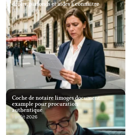
droits, plafonds et aides à connaître
5 août 2026
Coche de notaire limoges document
example pour procuration
authentique
1 août 2026