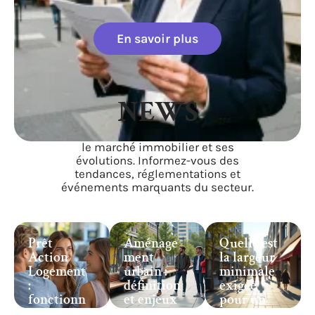
En savoir plus
NEWS
Retrouvez les actualités récentes sur
le marché immobilier et ses
évolutions. Informez-vous des
tendances, réglementations et
événements marquants du secteur.
Prêt
Aménage
Quelle est
Action
ment
la largeur
Logement
urbain :
minimale
:
définition
exigée
fonctionn
et enjeux
pour un
ement et
pour les
trottoir ?