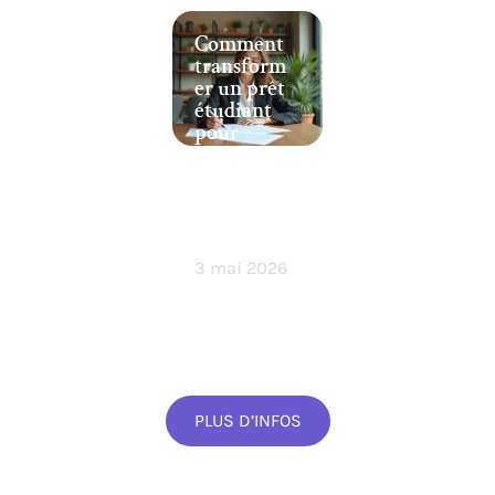
Comment
transform
er un prêt
étudiant
pour
achat
immobilie
r sans se
mettre en
danger ?
3 mai 2026
PLUS D’INFOS