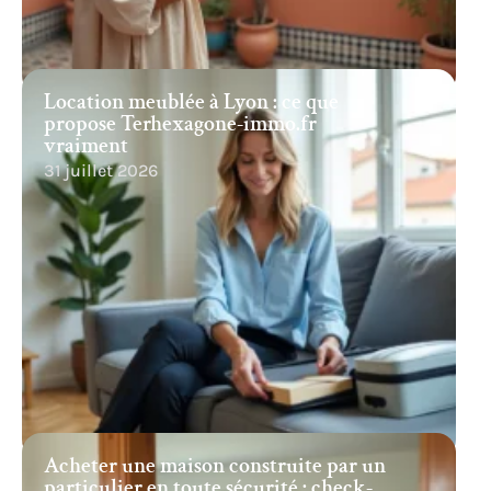
Location meublée à Lyon : ce que
propose Terhexagone-immo.fr
vraiment
31 juillet 2026
Acheter une maison construite par un
particulier en toute sécurité : check-