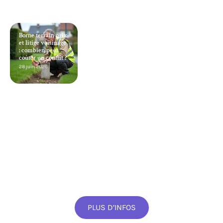
Borne terrain prix
et litige voisinage
: combien peut
coûter un conflit ?
28 juin 2026
PLUS D’INFOS