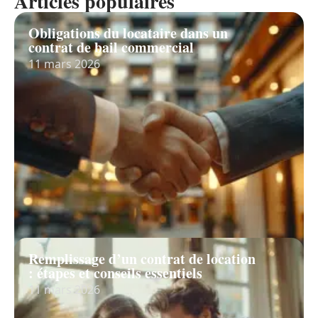
Articles populaires
Obligations du locataire dans un
contrat de bail commercial
11 mars 2026
Remplissage d’un contrat de location
: étapes et conseils essentiels
11 mars 2026