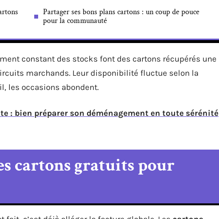
artons
Partager ses bons plans cartons : un coup de pouce
pour la communauté
lement constant des stocks font des cartons récupérés une
ircuits marchands. Leur disponibilité fluctue selon la
œil, les occasions abondent.
te : bien préparer son déménagement en toute sérénité
s cartons gratuits pour
t fait, c’est déjà alléger la facture globale. Les
cartons