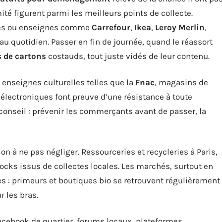
é figurent parmi les meilleurs points de collecte.
res ou enseignes comme
Carrefour
,
Ikea
,
Leroy Merlin
,
au quotidien. Passer en fin de journée, quand le réassort
s de cartons
costauds, tout juste vidés de leur contenu.
s, enseignes culturelles telles que la
Fnac
, magasins de
u électroniques font preuve d’une résistance à toute
n conseil : prévenir les commerçants avant de passer, la
on à ne pas négliger. Ressourceries et recycleries à Paris,
cks issus de collectes locales. Les marchés, surtout en
s : primeurs et boutiques bio se retrouvent régulièrement
 les bras.
Facebook de quartier, forums locaux, plateformes