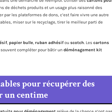
re dans une démarche de réemploi. Utiliser des
cartons pou
ins de déchets produits et un usage plus raisonné des
r par les plateformes de dons, c’est faire vivre une autre
bles, miser sur le recyclage, tirer le meilleur parti de
ésif
,
papier bulle
,
ruban adhésif
ou
scotch
. Les
cartons
t souvent compléter pour bâtir un
déménagement kit
ables pour récupérer des
r un centime
ratuits pour déménagement
relève de la chance n’ont pa