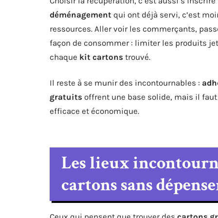
Choisir la récupération, c’est aussi s’inscri
déménagement
qui ont déjà servi, c’est mo
ressources. Aller voir les commerçants, passe
façon de consommer : limiter les produits jeta
chaque
kit cartons
trouvé.
Il reste à se munir des incontournables :
adh
gratuits
offrent une base solide, mais il fau
efficace et économique.
Les lieux incontourn
cartons sans dépense
Ceux qui pensent que trouver des
cartons g