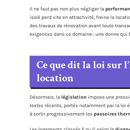
Il ne faut pas non plus négliger la
performan
isolé perd vite en attractivité, freine la loca
des travaux de rénovation avant toute transac
exigences dans ce domaine : une donne qui 
Ce que dit la loi sur 
location
Désormais, la
législation
impose une pressio
textes récents, portés notamment par la loi én
à sortir progressivement les
passoires ther
Les logements classés F ou G selon le
diagn