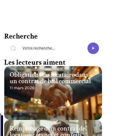
Recherche
i
Les lecteurs aiment
Obligations du locataire dans
un contrat de bail commercial
11 mars 2026
Remplissage d’un contrat de
location : étapes et conseils