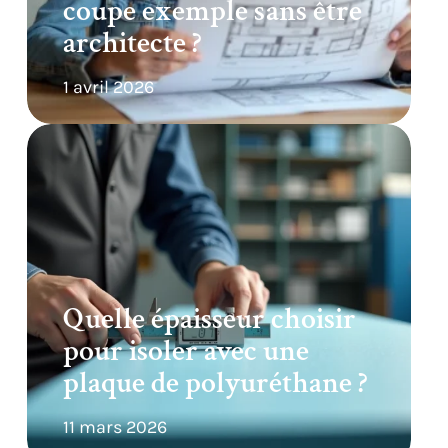
coupe exemple sans être
architecte ?
1 avril 2026
Quelle épaisseur choisir
pour isoler avec une
plaque de polyuréthane ?
11 mars 2026