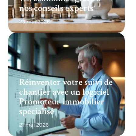
nos conseils experts
25 mai 2026
Réinventer votre suivi de
chantier avec un logiciel
Promoteur immobilier
spécialisé
21 mai 2026