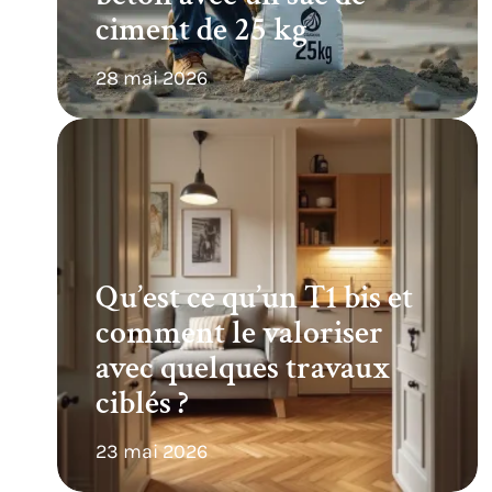
ciment de 25 kg
28 mai 2026
Qu’est ce qu’un T1 bis et
comment le valoriser
avec quelques travaux
ciblés ?
23 mai 2026