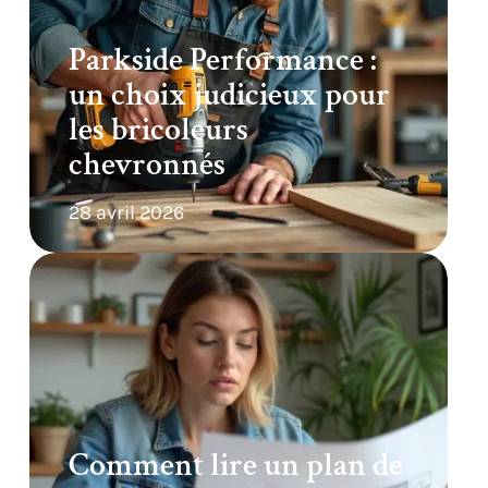
Parkside Performance :
un choix judicieux pour
les bricoleurs
chevronnés
28 avril 2026
Comment lire un plan de