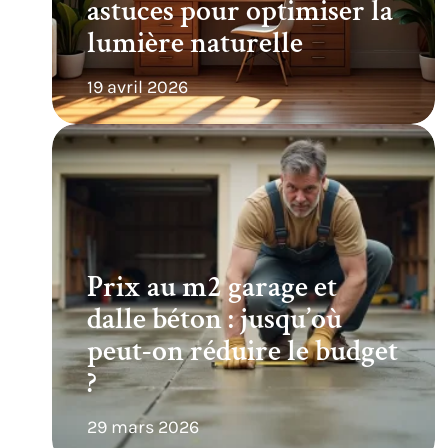
astuces pour optimiser la
lumière naturelle
19 avril 2026
Prix au m2 garage et
dalle béton : jusqu’où
peut-on réduire le budget
?
29 mars 2026