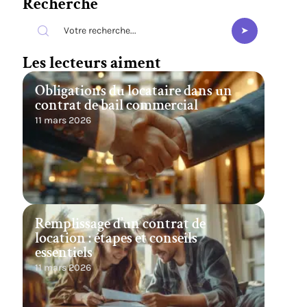
Recherche
Les lecteurs aiment
Obligations du locataire dans un
contrat de bail commercial
11 mars 2026
Remplissage d’un contrat de
location : étapes et conseils
essentiels
11 mars 2026