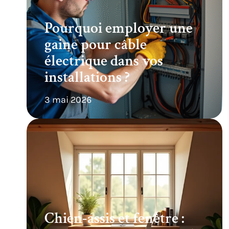
Pourquoi employer une
gaine pour câble
électrique dans vos
installations ?
3 mai 2026
Chien-assis et fenêtre :