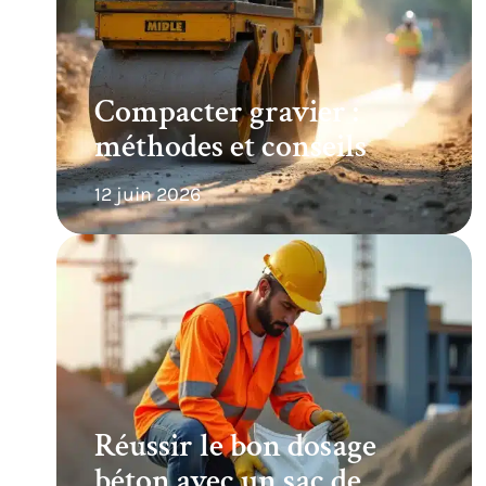
Compacter gravier :
méthodes et conseils
12 juin 2026
Réussir le bon dosage
béton avec un sac de